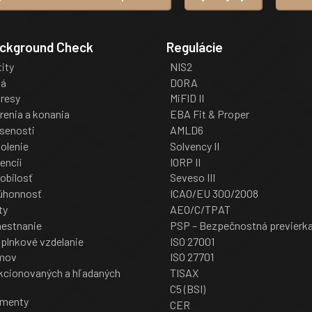
ackground Check
Regulácie
tity
NIS2
iá
DORA
dresy
MiFID II
renia a konania
EBA Fit & Proper
senosti
AMLD6
olenie
Solvency II
encií
IORP II
obilosť
Seveso III
úhonnosť
ICAO/EU 300/2008
ty
AEO/C/TPAT
mestnanie
PSP – Bezpečnostná previerk
oplnkové vzdelanie
ISO 27001
jmov
ISO 27701
cionovaných a hľadaných
TISAX
C5 (BSI)
umenty
CER