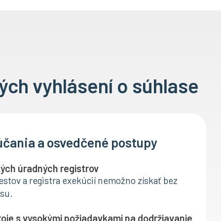
ých vyhlásení o súhlase
účania a osvedčené postupy
kých úradných registrov
restov a registra exekúcií nemožno získať bez
isu.
oje s vysokými požiadavkami na dodržiavanie