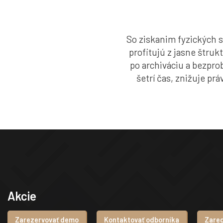
So ziskanim fyzických s
profitujú z jasne štru
po archiváciu a bezpro
šetrí čas, znižuje prá
Akcie
Zarezervovať demo
Kontaktovať odborníka
Zareg