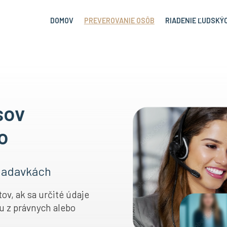
DOMOV
PREVEROVANIE OSÔB
RIADENIE ĽUDSKÝC
sov
o
žiadavkách
ov, ak sa určité údaje
u z právnych alebo