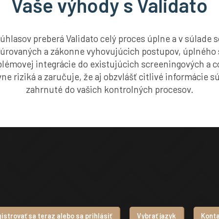
Vaše výhody s Validato
úhlasov preberá Validato celý proces úplne a v súlade
ktúrovaných a zákonne vyhovujúcich postupov, úplného
blémovej integrácie do existujúcich screeningových a 
vne riziká a zaručuje, že aj obzvlášť citlivé informácie 
zahrnuté do vašich kontrolných procesov.
istrovať sa teraz alebo sa prihlásiť
Vybrať jazyk
Kont