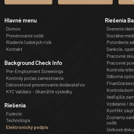
Hlavné menu
Riešenia B
Domov
Overenie iden
Preverovanie osôb
Sociálne méd
Riadenie ľudských rizík
Potvrdenie a
Kontakt
Sankcie, opat
Pracovné skú
Background Check Info
Pracovné pov
Kontrola refer
Pre-Employment Screenings
Odborná spôs
Kontroly počas zamestnania
Finančná bez
Celosvetové preverovanie dodávateľov
Kontrola boni
KYC Validato – Okamžité výsledky
Vedľajšie za
Vzdelanie / d
Riešenia
Konflikt záu
Funkcie
Zoznamy sank
Technológia
osôb
Elektronický podpis
Únikové dok