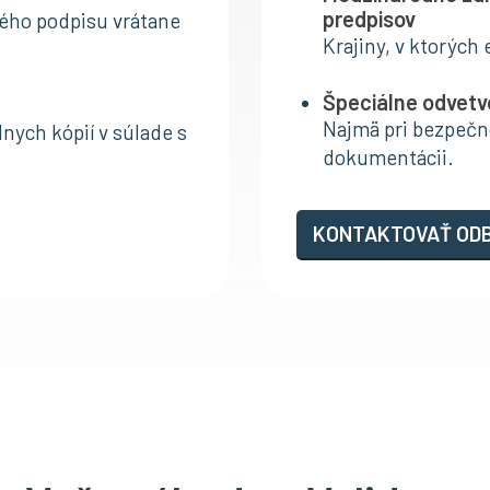
predpisov
ného podpisu vrátane
Krajiny, v ktorých
Špeciálne odvetv
Najmä pri bezpečno
nych kópií v súlade s
dokumentácii.
KONTAKTOVAŤ OD