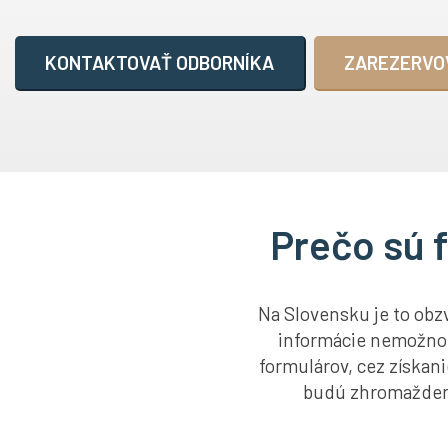
KONTAKTOVAŤ ODBORNÍKA
ZAREZERVO
Prečo sú f
Na Slovensku je to obzvl
informácie nemožno z
formulárov, cez získan
budú zhromaždené