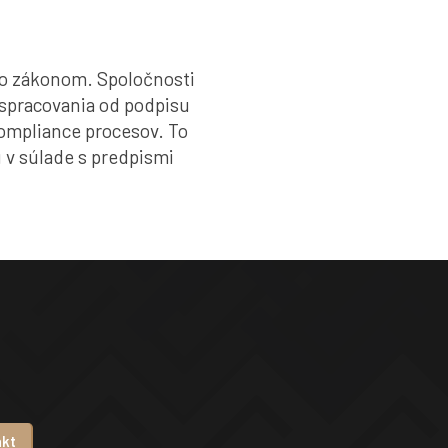
 so zákonom. Spoločnosti
 spracovania od podpisu
compliance procesov. To
sú v súlade s predpismi
akt