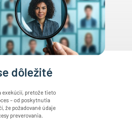
se dôležité
a exekúcií, pretože tieto
oces – od poskytnutia
čí, že požadované údaje
esy preverovania.