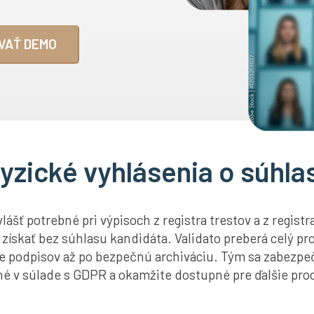
VAŤ DEMO
yzické vyhlásenia o súhla
ášť potrebné pri výpisoch z registra trestov a z registr
ískať bez súhlasu kandidáta. Validato preberá celý pr
ie podpisov až po bezpečnú archiváciu. Tým sa zabezpe
 v súlade s GDPR a okamžite dostupné pre ďalšie proc