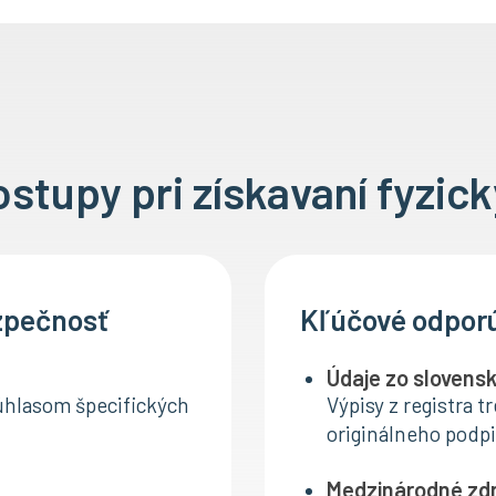
tupy pri získavaní fyzick
ezpečnosť
Kľúčové odpor
Údaje zo slovens
úhlasom špecifických
Výpisy z registra t
originálneho podp
Medzinárodné zdr