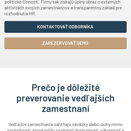
politické činnosti. Firmy tak získajú úplný obraz o externých
aktivitách svojich zamestnancov a transparentný základ pre
rozhodnutia HR.
KONTAKTOVAŤ ODBORNÍKA
ZAREZERVOVAŤ DEMO
Prečo je dôležité
preverovanie vedľajších
zamestnaní
Vedľajšie zamestnania zahŕňajú záväzky alebo úlohy mimo
spoločnosti, ktoré môžu ovplyvniť dostupnosť, výkonnosť a