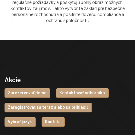
regulačné požiadavky a poskytujú úplný obraz možných
konfliktov záujmov. Takto vytvoríte základ pre bezpečné
personálne rozhodnutia a posilníte dôveru, compliance a
ochranu spoločnosti.
Akcie
Zarezervovať demo
Kontaktovať odborníka
Zaregistrovať sa teraz alebo sa prihlásiť
Vybrať jazyk
Kontakt