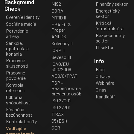
Background
NIS2
Finančný sektor
Check
DORA
Energetický
sektor
Overenie identity
MiFID II
Kritická
Sociálne médiá
EBA Fit &
infraštruktúra
Proper
Potvrdenie
Bezpečnostný
adresy
AMLD6
sektor
Sankcie,
Solvency II
IT sektor
opatrenia a
IORP II
konania
Seveso III
Info
Pracovné
ICAO/EU
skúsenosti
300/2008
Blog
Pracovné
AEO/C/TPAT
Odkazy
povolenie
PSP –
Webináre
Kontrola
Bezpečnostná
O nás
referencií
previerka osôb
Kandidáti
Odborná
ISO 27001
spôsobilosť
ISO 27701
Finančná
TISAX
bezúhonnosť
C5 (BSI)
Kontrola bonity
CER
Vedľajšie
zamestnanie