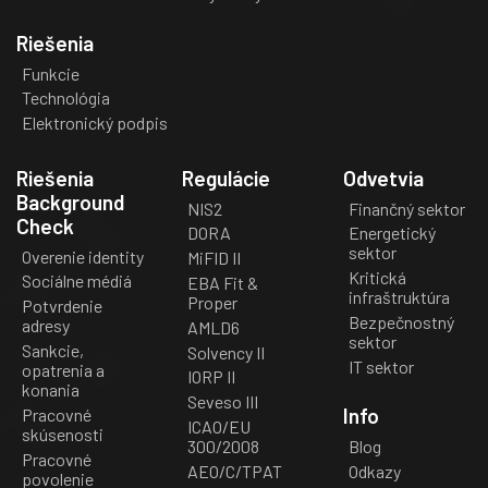
Riešenia
Funkcie
Technológia
Elektronický podpis
Riešenia
Regulácie
Odvetvia
Background
NIS2
Finančný sektor
Check
DORA
Energetický
sektor
Overenie identity
MiFID II
Kritická
Sociálne médiá
EBA Fit &
infraštruktúra
Proper
Potvrdenie
Bezpečnostný
adresy
AMLD6
sektor
Sankcie,
Solvency II
IT sektor
opatrenia a
IORP II
konania
Seveso III
Info
Pracovné
ICAO/EU
skúsenosti
300/2008
Blog
Pracovné
AEO/C/TPAT
Odkazy
povolenie