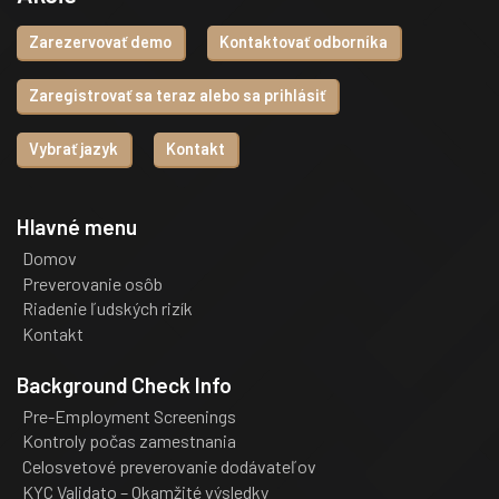
Zarezervovať demo
Kontaktovať odborníka
Zaregistrovať sa teraz alebo sa prihlásiť
Vybrať jazyk
Kontakt
Hlavné menu
Domov
Preverovanie osôb
Riadenie ľudských rizík
Kontakt
Background Check Info
Pre-Employment Screenings
Kontroly počas zamestnania
Celosvetové preverovanie dodávateľov
KYC Validato – Okamžité výsledky