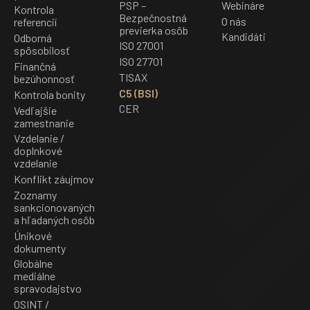
PSP –
Webináre
Kontrola
Bezpečnostná
O nás
referencií
previerka osôb
Kandidáti
Odborná
ISO 27001
spôsobilosť
ISO 27701
Finančná
TISAX
bezúhonnosť
C5 (BSI)
Kontrola bonity
CER
Vedľajšie
zamestnanie
Vzdelanie /
doplnkové
vzdelanie
Konflikt záujmov
Zoznamy
sankcionovaných
a hľadaných osôb
Únikové
dokumenty
Globálne
mediálne
spravodajstvo
OSINT /