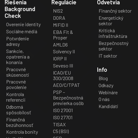
Riešenia
Regulácie
Odvetvia
Background
NIS2
Finančný sektor
Check
DORA
Energetický
sektor
Overenie identity
MiFID II
Kritická
Sociálne médiá
EBA Fit &
infraštruktúra
Proper
Potvrdenie
Bezpečnostný
adresy
AMLD6
sektor
Sankcie,
Solvency II
IT sektor
opatrenia a
IORP II
konania
Seveso III
Info
Pracovné
ICAO/EU
skúsenosti
300/2008
Blog
Pracovné
AEO/C/TPAT
Odkazy
povolenie
PSP –
Webináre
Kontrola
Bezpečnostná
O nás
referencií
previerka osôb
Kandidáti
Odborná
ISO 27001
spôsobilosť
ISO 27701
Finančná
TISAX
bezúhonnosť
C5 (BSI)
Kontrola bonity