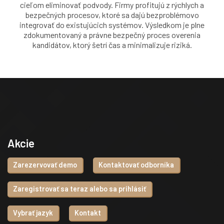
cieľom eliminovať podvody. Firmy profitujú z rýchlych a
bezpečných procesov, ktoré sa dajú bezproblémovo
integrovať do existujúcich systémov. Výsledkom je plne
zdokumentovaný a právne bezpečný proces overenia
kandidátov, ktorý šetrí čas a minimalizuje riziká.
Akcie
Zarezervovať demo
Kontaktovať odborníka
Zaregistrovať sa teraz alebo sa prihlásiť
Vybrať jazyk
Kontakt