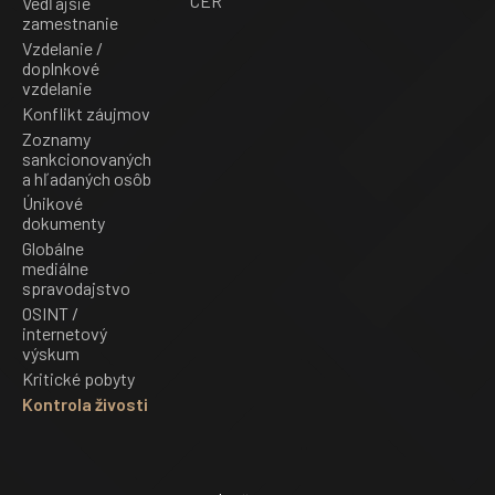
CER
Vedľajšie
zamestnanie
Vzdelanie /
doplnkové
vzdelanie
Konflikt záujmov
Zoznamy
sankcionovaných
a hľadaných osôb
Únikové
dokumenty
Globálne
mediálne
spravodajstvo
OSINT /
internetový
výskum
Kritické pobyty
Kontrola živosti