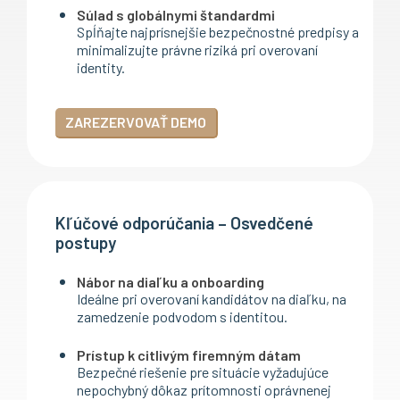
Súlad s globálnymi štandardmi
Spĺňajte najprísnejšie bezpečnostné predpisy a
minimalizujte právne riziká pri overovaní
identity.
ZAREZERVOVAŤ DEMO
Kľúčové odporúčania – Osvedčené
postupy
Nábor na diaľku a onboarding
Ideálne pri overovaní kandidátov na diaľku, na
zamedzenie podvodom s identitou.
Prístup k citlivým firemným dátam
Bezpečné riešenie pre situácie vyžadujúce
nepochybný dôkaz prítomnosti oprávnenej