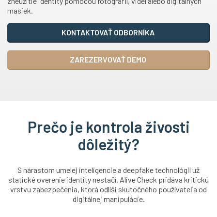
zneužitie identity pomocou fotografií, videí alebo digitálnych
masiek.
KONTAKTOVAŤ ODBORNÍKA
ZAREZERVOVAŤ DEMO
Prečo je kontrola živosti
dôležitý?
S nárastom umelej inteligencie a deepfake technológií už
statické overenie identity nestačí. Alive Check pridáva kritickú
vrstvu zabezpečenia, ktorá odlíši skutočného používateľa od
digitálnej manipulácie.