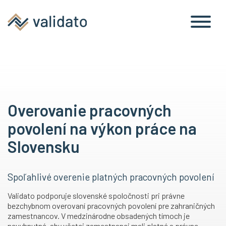
osôb
povolenia
Overovanie pracovných
povolení na výkon práce na
Slovensku
Spoľahlivé overenie platných pracovných povolení
Validato podporuje slovenské spoločnosti pri právne
bezchybnom overovaní pracovných povolení pre zahraničných
zamestnancov. V medzinárodne obsadených tímoch je
nevyhnutné, aby všetci zamestnanci mali platné a právne