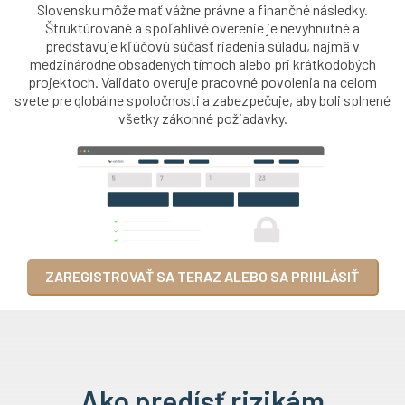
Slovensku môže mať vážne právne a finančné následky.
Štruktúrované a spoľahlivé overenie je nevyhnutné a
predstavuje kľúčovú súčasť riadenia súladu, najmä v
medzinárodne obsadených tímoch alebo pri krátkodobých
projektoch. Validato overuje pracovné povolenia na celom
svete pre globálne spoločnosti a zabezpečuje, aby boli splnené
všetky zákonné požiadavky.
ZAREGISTROVAŤ SA TERAZ ALEBO SA PRIHLÁSIŤ
Ako predísť rizikám