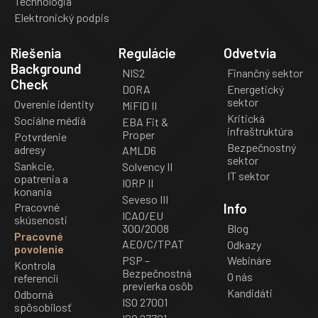
Technológia
Elektronický podpis
Riešenia
Regulácie
Odvetvia
Background
NIS2
Finančný sektor
Check
DORA
Energetický
sektor
Overenie identity
MiFID II
Kritická
Sociálne médiá
EBA Fit &
infraštruktúra
Proper
Potvrdenie
Bezpečnostný
adresy
AMLD6
sektor
Sankcie,
Solvency II
IT sektor
opatrenia a
IORP II
konania
Seveso III
Info
Pracovné
ICAO/EU
skúsenosti
300/2008
Blog
Pracovné
AEO/C/TPAT
Odkazy
povolenie
PSP –
Webináre
Kontrola
Bezpečnostná
O nás
referencií
previerka osôb
Kandidáti
Odborná
ISO 27001
spôsobilosť