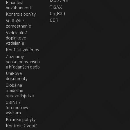
ISO 27701
Finančná
TISAX
bezúhonnosť
C5 (BSI)
Kontrola bonity
CER
Vedľajšie
zamestnanie
Vzdelanie /
doplnkové
vzdelanie
Konflikt záujmov
Zoznamy
sankcionovaných
a hľadaných osôb
Únikové
dokumenty
Globálne
mediálne
spravodajstvo
OSINT /
internetový
výskum
Kritické pobyty
Kontrola živosti