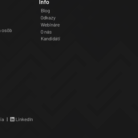
Info
Blog
Odkazy
Webináre
a osôb
O nás
Kandidáti
ia
|
LinkedIn