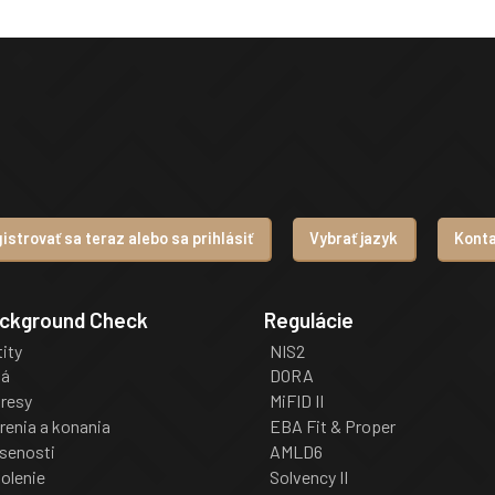
istrovať sa teraz alebo sa prihlásiť
Vybrať jazyk
Kont
ackground Check
Regulácie
tity
NIS2
iá
DORA
dresy
MiFID II
renia a konania
EBA Fit & Proper
senosti
AMLD6
olenie
Solvency II