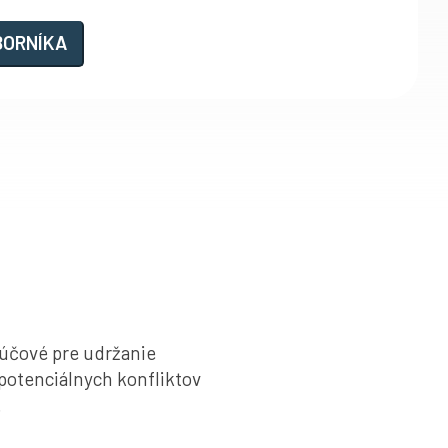
BORNÍKA
kľúčové pre udržanie
 potenciálnych konfliktov
.