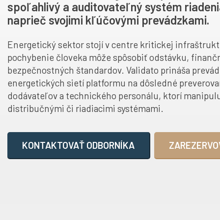
spoľahlivý a auditovateľný systém riadeni
naprieč svojimi kľúčovými prevádzkami.
Energetický sektor stojí v centre kritickej infraštruk
pochybenie človeka môže spôsobiť odstávku, finančn
bezpečnostných štandardov. Validato prináša prevá
energetických sietí platformu na dôsledné preverova
dodávateľov a technického personálu, ktorí manipul
distribučnými či riadiacimi systémami.
KONTAKTOVAŤ ODBORNÍKA
ZAREZERVO