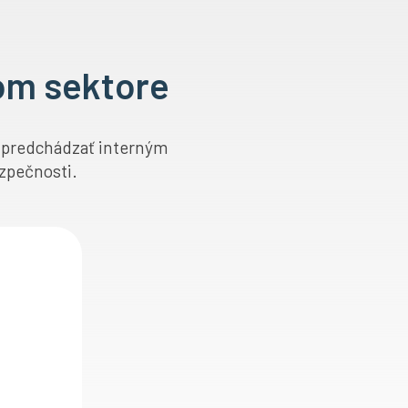
om sektore
, predchádzať interným
zpečnosti.