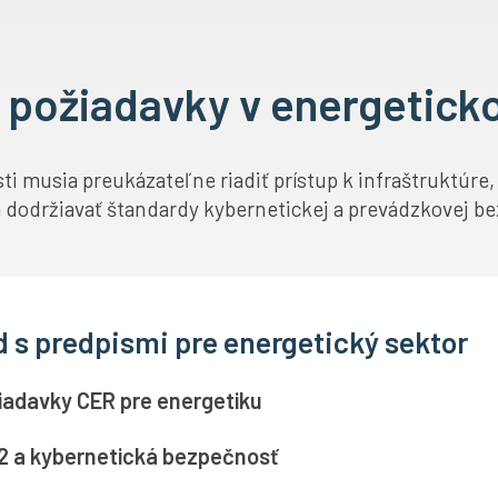
 požiadavky v energetick
ti musia preukázateľne riadiť prístup k infraštruktúre
 dodržiavať štandardy kybernetickej a prevádzkovej be
d s predpismi pre energetický sektor
iadavky CER pre energetiku
2 a kybernetická bezpečnosť