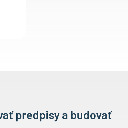
vať predpisy a budovať
u