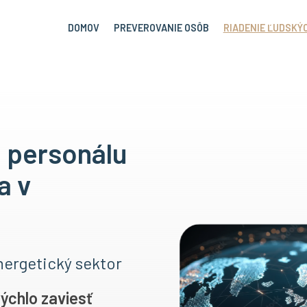
DOMOV
PREVEROVANIE OSÔB
RIADENIE ĽUDSKÝC
 personálu
a v
nergetický sektor
ýchlo zaviesť