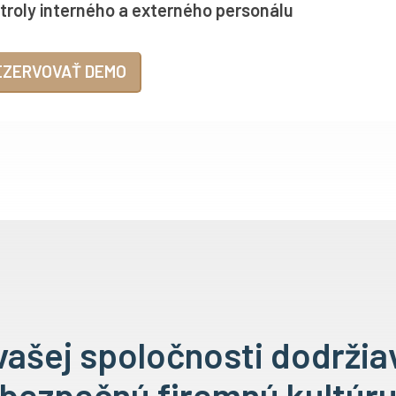
troly interného a externého personálu
EZERVOVAŤ DEMO
ašej spoločnosti dodržia
bezpečnú firemnú kultúr