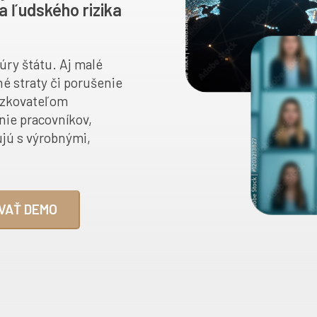
a ľudského rizika
túry štátu. Aj malé
é straty či porušenie
dzkovateľom
nie pracovníkov,
ujú s výrobnými,
VAŤ DEMO