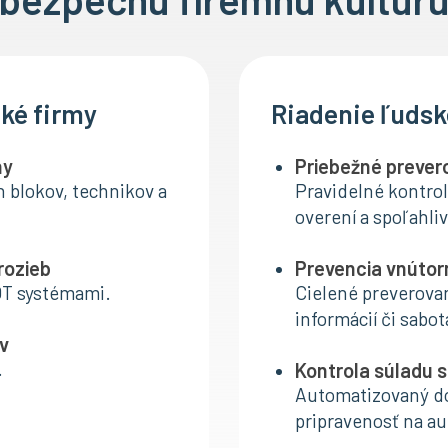
cké firmy
Riadenie ľudsk
hy
Priebežné preve
 blokov, technikov a
Pravidelné kontrol
overení a spoľahliv
rozieb
Prevencia vnútor
OT systémami.
Cielené preverovan
informácií či sabot
ov
.
Kontrola súladu 
Automatizovaný d
pripravenosť na au