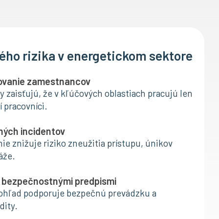
ého rizika v energetickom sektore
rovanie zamestnancov
y zaisťujú, že v kľúčových oblastiach pracujú len
í pracovníci.
ných incidentov
ie znižuje riziko zneužitia prístupu, únikov
áže.
s bezpečnostnými predpismi
ohľad podporuje bezpečnú prevádzku a
dity.