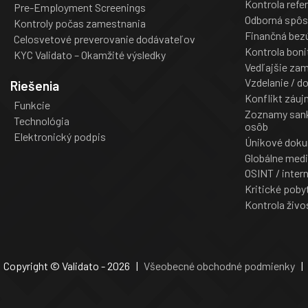
Kontrola refer
Pre-Employment Screenings
Odborná spôs
Kontroly počas zamestnania
Finančná bez
Celosvetové preverovanie dodávateľov
Kontrola boni
KYC Validato – Okamžité výsledky
Vedľajšie za
Vzdelanie / d
Riešenia
Konflikt záu
Funkcie
Zoznamy sank
Technológia
osôb
Elektronický podpis
Únikové dok
Globálne med
OSINT / inte
Kritické poby
Kontrola živo
Copyright © Validato - 2026 |
Všeobecné obchodné podmienky
|