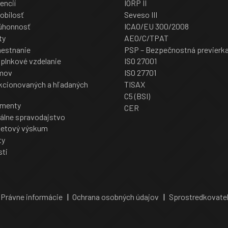
encií
IORP II
obilosť
Seveso III
úhonnosť
ICAO/EU 300/2008
ty
AEO/C/TPAT
mestnanie
PSP – Bezpečnostná previerk
oplnkové vzdelanie
ISO 27001
jmov
ISO 27701
cionovaných a hľadaných
TISAX
C5 (BSI)
umenty
CER
iálne spravodajstvo
rnetový výskum
ty
sti
Právne informácie
|
Ochrana osobných údajov
|
Sprostredkovatel