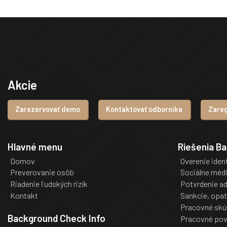
Akcie
Zarezervovať demo
Kontaktovať odborníka
Zareg
Hlavné menu
Riešenia B
Domov
Overenie iden
Preverovanie osôb
Sociálne méd
Riadenie ľudských rizík
Potvrdenie a
Kontakt
Sankcie, opat
Pracovné skú
Background Check Info
Pracovné pov