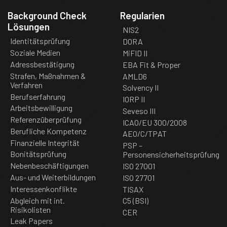
Background Check
Regularien
Lösungen
NIS2
Identitätsprüfung
DORA
Soziale Medien
MiFID II
Adressbestätigung
EBA Fit & Proper
Strafen, Maßnahmen &
AMLD6
Verfahren
Solvency II
Berufserfahrung
IORP II
Arbeitsbewilligung
Seveso III
Referenzüberprüfung
ICAO/EU 300/2008
Berufliche Kompetenz
AEO/C/TPAT
Finanzielle Integrität
PSP –
Bonitätsprüfung
Personensicherheitsprüfung
Nebenbeschäftigungen
ISO 27001
Aus- und Weiterbildungen
ISO 27701
Interessenkonflikte
TISAX
Abgleich mit int.
C5 (BSI)
Risikolisten
CER
Leak Papers