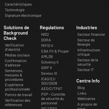
Caractéristiques
Technologie
Signature électronique
Solutions de
Régulations
Industries
Background
NIS2
Secteur financier
Check
DORA
Secteur de
l’énergie
Vérification
MiFID II
d'identité
Infrastructure
EBA Fit & Proper
critique
Médias sociaux
AMLD6
Secteur de la
Confirmation
Solvency II
sécurité
d'adresse
IORP II
Secteur IT
Sentences,
Seveso III
mesures &
ICAO/EU
procédures
Centre Info
300/2008
Expérience
Blog
AEO/C/TPAT
professionnelle
Links
PSP – Contrôle
Permis de travail
de sécurité du
Webinaires
Vérification des
personnel
A propos de
références
ISO 27001
nous