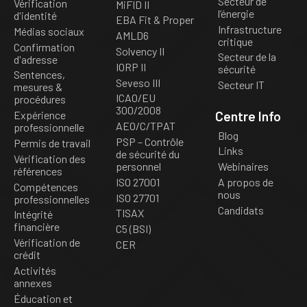
Secteur de
Vérification
MiFID II
l’énergie
d'identité
EBA Fit & Proper
Infrastructure
Médias sociaux
AMLD6
critique
Confirmation
Solvency II
Secteur de la
d'adresse
IORP II
sécurité
Sentences,
Seveso III
Secteur IT
mesures &
ICAO/EU
procédures
300/2008
Centre Info
Expérience
AEO/C/TPAT
professionnelle
Blog
PSP – Contrôle
Permis de travail
Links
de sécurité du
Vérification des
personnel
Webinaires
références
ISO 27001
A propos de
Compétences
nous
ISO 27701
professionnelles
Candidats
TISAX
Intégrité
financière
C5 (BSI)
Vérification de
CER
crédit
Activités
annexes
Éducation et