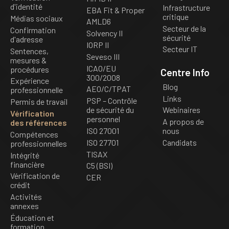
d'identité
Infrastructure
EBA Fit & Proper
critique
Médias sociaux
AMLD6
Secteur de la
Confirmation
Solvency II
sécurité
d'adresse
IORP II
Secteur IT
Sentences,
Seveso III
mesures &
ICAO/EU
procédures
Centre Info
300/2008
Expérience
Blog
AEO/C/TPAT
professionnelle
Links
PSP – Contrôle
Permis de travail
de sécurité du
Webinaires
Vérification
personnel
A propos de
des références
ISO 27001
nous
Compétences
ISO 27701
Candidats
professionnelles
TISAX
Intégrité
financière
C5 (BSI)
Vérification de
CER
crédit
Activités
annexes
Éducation et
formation