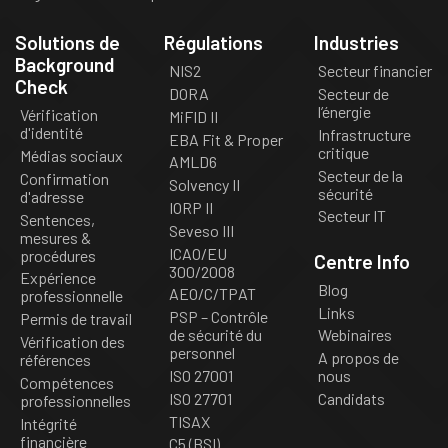
Solutions de
Régulations
Industries
Background
NIS2
Secteur financier
Check
DORA
Secteur de
l’énergie
Vérification
MiFID II
d'identité
Infrastructure
EBA Fit & Proper
critique
Médias sociaux
AMLD6
Secteur de la
Confirmation
Solvency II
sécurité
d'adresse
IORP II
Secteur IT
Sentences,
Seveso III
mesures &
ICAO/EU
procédures
Centre Info
300/2008
Expérience
Blog
AEO/C/TPAT
professionnelle
Links
PSP – Contrôle
Permis de travail
de sécurité du
Webinaires
Vérification des
personnel
A propos de
références
ISO 27001
nous
Compétences
ISO 27701
Candidats
professionnelles
TISAX
Intégrité
financière
C5 (BSI)