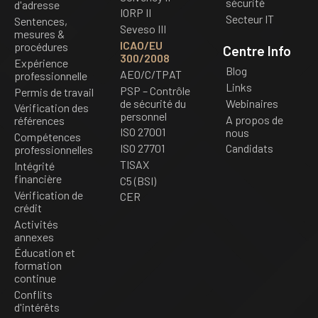
sécurité
d'adresse
IORP II
Secteur IT
Sentences,
Seveso III
mesures &
ICAO/EU
procédures
Centre Info
300/2008
Expérience
Blog
AEO/C/TPAT
professionnelle
Links
PSP – Contrôle
Permis de travail
de sécurité du
Webinaires
Vérification des
personnel
A propos de
références
ISO 27001
nous
Compétences
ISO 27701
Candidats
professionnelles
TISAX
Intégrité
financière
C5 (BSI)
Vérification de
CER
crédit
Activités
annexes
Éducation et
formation
continue
Conflits
d'intérêts