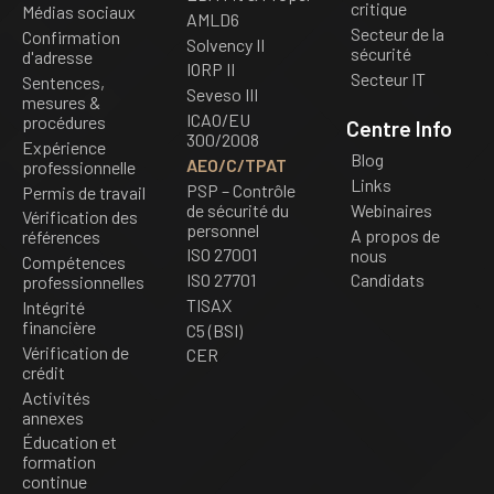
critique
Médias sociaux
AMLD6
Secteur de la
Confirmation
Solvency II
sécurité
d'adresse
IORP II
Secteur IT
Sentences,
Seveso III
mesures &
ICAO/EU
procédures
Centre Info
300/2008
Expérience
Blog
AEO/C/TPAT
professionnelle
Links
PSP – Contrôle
Permis de travail
de sécurité du
Webinaires
Vérification des
personnel
A propos de
références
ISO 27001
nous
Compétences
ISO 27701
Candidats
professionnelles
TISAX
Intégrité
financière
C5 (BSI)
Vérification de
CER
crédit
Activités
annexes
Éducation et
formation
continue