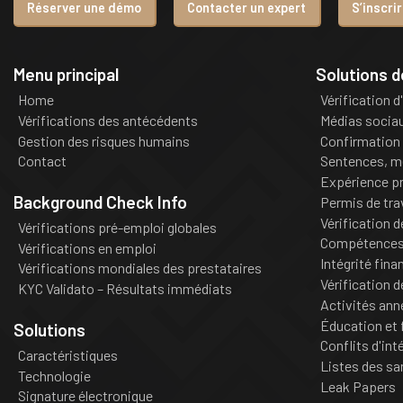
Réserver une démo
Contacter un expert
S’inscri
Menu principal
Solutions 
Home
Vérification d
Vérifications des antécédents
Médias socia
Gestion des risques humains
Confirmation 
Contact
Sentences, m
Expérience pr
Background Check Info
Permis de tra
Vérification 
Vérifications pré-emploi globales
Compétences 
Vérifications en emploi
Intégrité fina
Vérifications mondiales des prestataires
Vérification d
KYC Validato – Résultats immédiats
Activités an
Éducation et 
Solutions
Conflits d'int
Caractéristiques
Listes des sa
Technologie
Leak Papers
Signature électronique