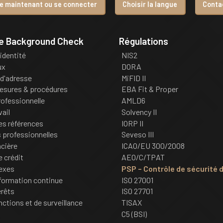
re maintenant ou se connecter
Choisir la langue
Conta
de Background Check
Régulations
'identité
NIS2
ux
DORA
d'adresse
MiFID II
esures & procédures
EBA Fit & Proper
ofessionnelle
AMLD6
vail
Solvency II
des références
IORP II
professionnelles
Seveso III
ncière
ICAO/EU 300/2008
e crédit
AEO/C/TPAT
nexes
PSP – Contrôle de sécurité 
formation continue
ISO 27001
érêts
ISO 27701
nctions et de surveillance
TISAX
C5 (BSI)