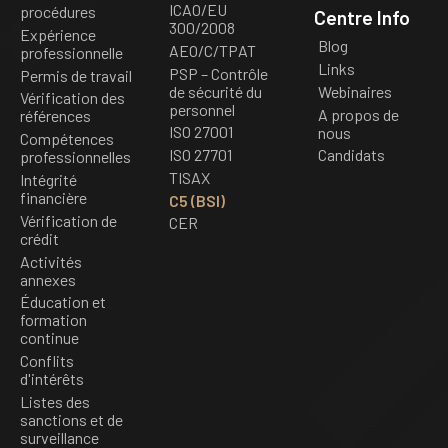
ICAO/EU
procédures
Centre Info
300/2008
Expérience
Blog
AEO/C/TPAT
professionnelle
Links
PSP – Contrôle
Permis de travail
de sécurité du
Webinaires
Vérification des
personnel
A propos de
références
ISO 27001
nous
Compétences
ISO 27701
Candidats
professionnelles
TISAX
Intégrité
financière
C5 (BSI)
Vérification de
CER
crédit
Activités
annexes
Éducation et
formation
continue
Conflits
d'intérêts
Listes des
sanctions et de
surveillance