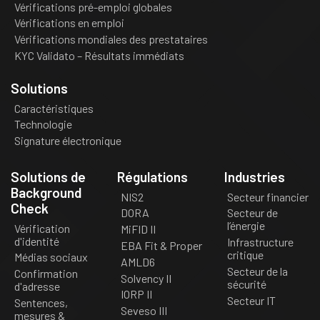
Vérifications pré-emploi globales
Vérifications en emploi
Vérifications mondiales des prestataires
KYC Validato – Résultats immédiats
Solutions
Caractéristiques
Technologie
Signature électronique
Solutions de
Régulations
Industries
Background
NIS2
Secteur financier
Check
DORA
Secteur de
l’énergie
Vérification
MiFID II
d'identité
Infrastructure
EBA Fit & Proper
critique
Médias sociaux
AMLD6
Secteur de la
Confirmation
Solvency II
sécurité
d'adresse
IORP II
Secteur IT
Sentences,
Seveso III
mesures &