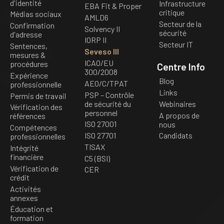
d'identité
Infrastructure
EBA Fit & Proper
critique
Médias sociaux
AMLD6
Secteur de la
Confirmation
Solvency II
sécurité
d'adresse
IORP II
Secteur IT
Sentences,
Seveso III
mesures &
ICAO/EU
procédures
Centre Info
300/2008
Expérience
Blog
AEO/C/TPAT
professionnelle
Links
PSP – Contrôle
Permis de travail
de sécurité du
Webinaires
Vérification des
personnel
A propos de
références
ISO 27001
nous
Compétences
ISO 27701
Candidats
professionnelles
TISAX
Intégrité
financière
C5 (BSI)
Vérification de
CER
crédit
Activités
annexes
Éducation et
formation