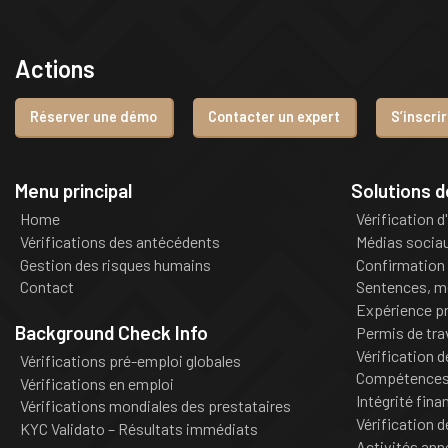
Actions
Réserver une démo
Contacter un expert
S’inscri
Menu principal
Solutions 
Home
Vérification d
Vérifications des antécédents
Médias socia
Gestion des risques humains
Confirmation 
Contact
Sentences, m
Expérience pr
Background Check Info
Permis de tra
Vérification 
Vérifications pré-emploi globales
Compétences 
Vérifications en emploi
Intégrité fina
Vérifications mondiales des prestataires
Vérification d
KYC Validato – Résultats immédiats
Activités an