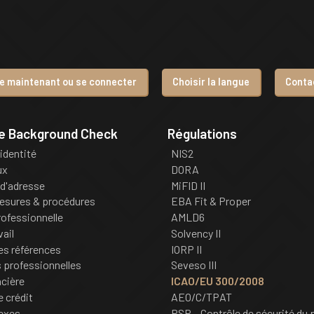
re maintenant ou se connecter
Choisir la langue
Conta
de Background Check
Régulations
'identité
NIS2
ux
DORA
d'adresse
MiFID II
esures & procédures
EBA Fit & Proper
ofessionnelle
AMLD6
vail
Solvency II
des références
IORP II
professionnelles
Seveso III
ncière
ICAO/EU 300/2008
e crédit
AEO/C/TPAT
nexes
PSP – Contrôle de sécurité du 