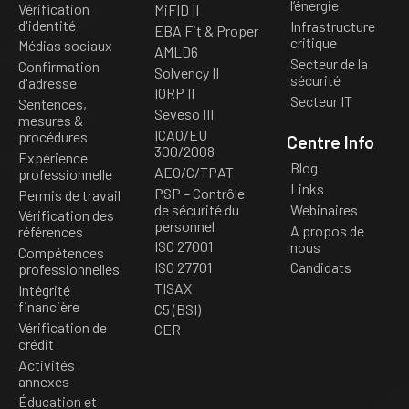
l’énergie
Vérification
MiFID II
d'identité
Infrastructure
EBA Fit & Proper
critique
Médias sociaux
AMLD6
Secteur de la
Confirmation
Solvency II
sécurité
d'adresse
IORP II
Secteur IT
Sentences,
Seveso III
mesures &
ICAO/EU
procédures
Centre Info
300/2008
Expérience
Blog
AEO/C/TPAT
professionnelle
Links
PSP – Contrôle
Permis de travail
de sécurité du
Webinaires
Vérification des
personnel
A propos de
références
ISO 27001
nous
Compétences
ISO 27701
Candidats
professionnelles
TISAX
Intégrité
financière
C5 (BSI)
Vérification de
CER
crédit
Activités
annexes
Éducation et