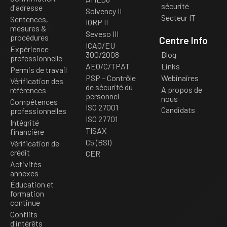
sécurité
d'adresse
Solvency II
Secteur IT
Sentences,
IORP II
mesures &
Seveso III
procédures
Centre Info
ICAO/EU
Expérience
300/2008
Blog
professionnelle
AEO/C/TPAT
Links
Permis de travail
PSP – Contrôle
Webinaires
Vérification des
de sécurité du
A propos de
références
personnel
nous
Compétences
ISO 27001
Candidats
professionnelles
ISO 27701
Intégrité
TISAX
financière
C5 (BSI)
Vérification de
crédit
CER
Activités
annexes
Éducation et
formation
continue
Conflits
d'intérêts