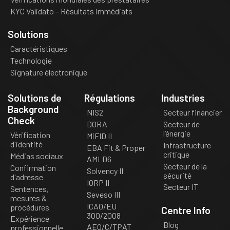
KYC Validato – Résultats immédiats
Solutions
Caractéristiques
Technologie
Signature électronique
Solutions de
Régulations
Industries
Background
NIS2
Secteur financier
Check
DORA
Secteur de
l’énergie
Vérification
MiFID II
d'identité
Infrastructure
EBA Fit & Proper
critique
Médias sociaux
AMLD6
Secteur de la
Confirmation
Solvency II
sécurité
d'adresse
IORP II
Secteur IT
Sentences,
Seveso III
mesures &
ICAO/EU
procédures
Centre Info
300/2008
Expérience
Blog
AEO/C/TPAT
professionnelle