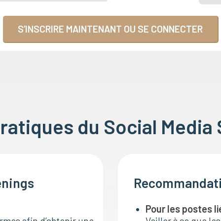
S’INSCRIRE MAINTENANT OU SE CONNECTER
atiques du Social Media 
enings
Recommandatio
Pour les postes li
ormes afin d’obtenir une
Veiller à ce que l