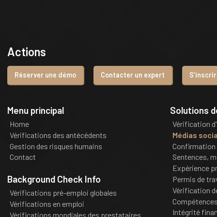
Actions
Réserver une démo
Contacter un expert
S’inscri
Menu principal
Solutions 
Home
Vérification d
Vérifications des antécédents
Médias soci
Gestion des risques humains
Confirmation 
Contact
Sentences, m
Expérience pr
Background Check Info
Permis de tra
Vérification 
Vérifications pré-emploi globales
Compétences 
Vérifications en emploi
Intégrité fina
Vérifications mondiales des prestataires