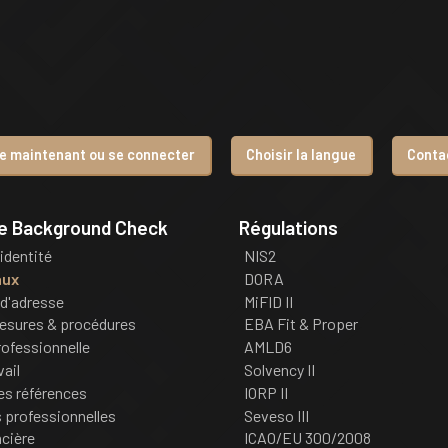
re maintenant ou se connecter
Choisir la langue
Conta
de Background Check
Régulations
'identité
NIS2
aux
DORA
d'adresse
MiFID II
esures & procédures
EBA Fit & Proper
ofessionnelle
AMLD6
vail
Solvency II
des références
IORP II
professionnelles
Seveso III
ncière
ICAO/EU 300/2008