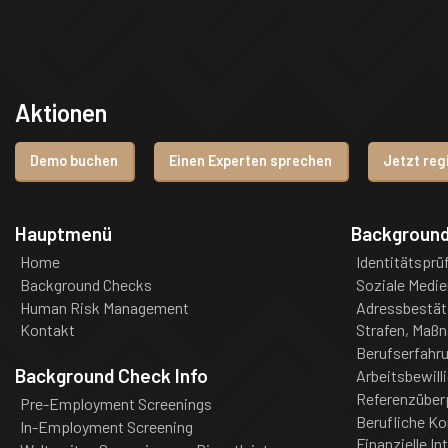
Aktionen
Demo buchen
Einen Experten sprechen
Jetzt reg
Hauptmenü
Backgroun
Home
Identitätsprü
Background Checks
Soziale Medie
Human Risk Management
Adressbestät
Kontakt
Strafen, Maß
Berufserfahr
Background Check Info
Arbeitsbewill
Referenzüber
Pre-Employment Screenings
Berufliche K
In-Employment Screening
Finanzielle In