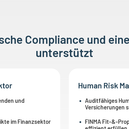
ische Compliance und eine
unterstützt
ktor
Human Risk Ma
benden und
Auditfähiges Hu
Versicherungen s
likte im Finanzsektor
FINMA Fit-&-Pro
effizient erfüllen