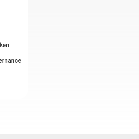
iken
vernance