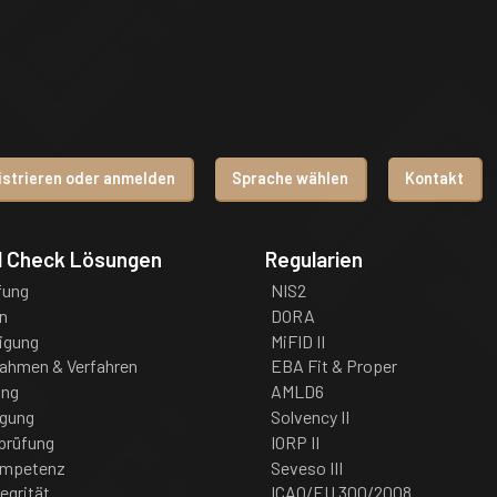
istrieren oder anmelden
Sprache wählen
Kontakt
d Check Lösungen
Regularien
fung
NIS2
n
DORA
igung
MiFID II
nahmen & Verfahren
EBA Fit & Proper
ung
AMLD6
igung
Solvency II
prüfung
IORP II
ompetenz
Seveso III
tegrität
ICAO/EU 300/2008