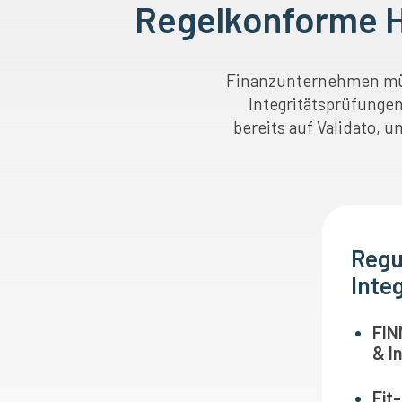
Regelkonforme H
Finanzunternehmen müss
Integritätsprüfung
bereits auf Validato, 
Regu
Inte
FIN
& I
Fit