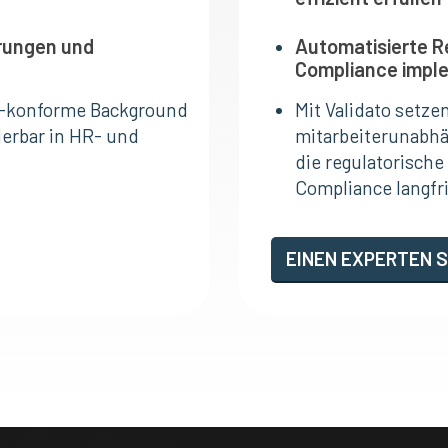
erungen und
Automatisierte Re
Compliance impl
VO-konforme Background
Mit Validato setz
ierbar in HR- und
mitarbeiterunabhä
die regulatorische
Compliance langfri
EINEN EXPERTEN 