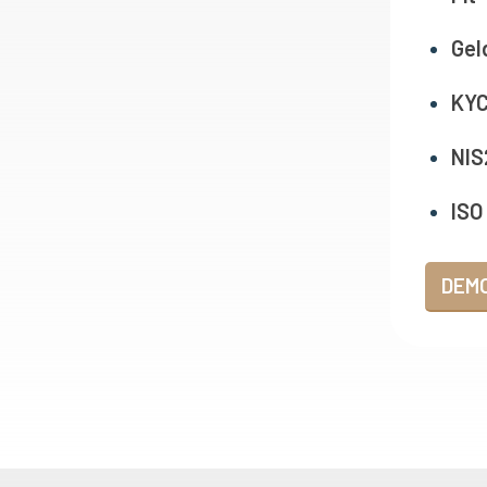
Gel
KYC
NIS
ISO
DEM