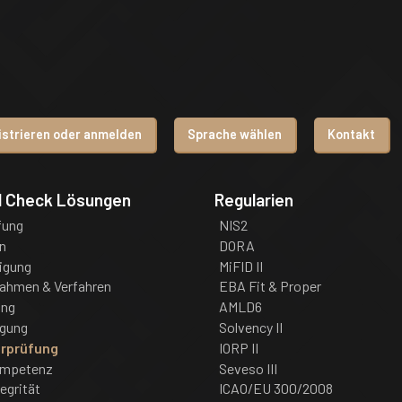
istrieren oder anmelden
Sprache wählen
Kontakt
d Check Lösungen
Regularien
fung
NIS2
n
DORA
igung
MiFID II
nahmen & Verfahren
EBA Fit & Proper
ung
AMLD6
igung
Solvency II
rprüfung
IORP II
ompetenz
Seveso III
tegrität
ICAO/EU 300/2008