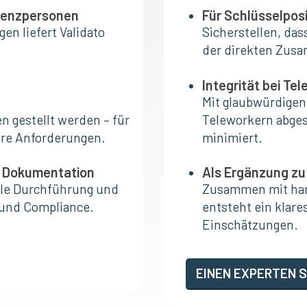
erenzpersonen
Für Schlüsselpos
en liefert Validato
Sicherstellen, das
der direkten Zusa
Integrität bei Te
Mit glaubwürdigen
n gestellt werden – für
Teleworkern abges
hre Anforderungen.
minimiert.
e Dokumentation
Als Ergänzung zu
lle Durchführung und
Zusammen mit hart
 und Compliance.
entsteht ein klare
Einschätzungen.
EINEN EXPERTEN 