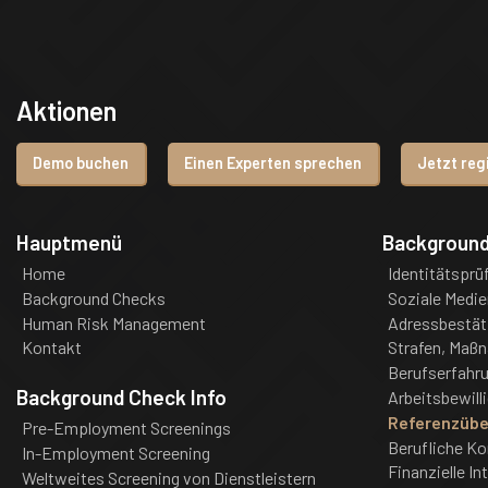
Aktionen
Demo buchen
Einen Experten sprechen
Jetzt reg
Hauptmenü
Backgroun
Home
Identitätsprü
Background Checks
Soziale Medie
Human Risk Management
Adressbestät
Kontakt
Strafen, Maß
Berufserfahr
Background Check Info
Arbeitsbewill
Referenzübe
Pre-Employment Screenings
Berufliche K
In-Employment Screening
Finanzielle In
Weltweites Screening von Dienstleistern