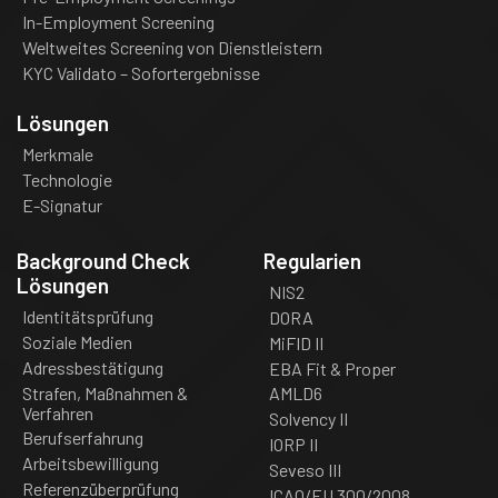
In-Employment Screening
Weltweites Screening von Dienstleistern
KYC Validato – Sofortergebnisse
Lösungen
Merkmale
Technologie
E-Signatur
Background Check
Regularien
Lösungen
NIS2
Identitätsprüfung
DORA
Soziale Medien
MiFID II
Adressbestätigung
EBA Fit & Proper
Strafen, Maßnahmen &
AMLD6
Verfahren
Solvency II
Berufserfahrung
IORP II
Arbeitsbewilligung
Seveso III
Referenzüberprüfung
ICAO/EU 300/2008