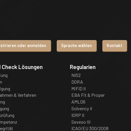
istrieren oder anmelden
Sprache wählen
Kontakt
d Check Lösungen
Regularien
fung
NIS2
n
DORA
igung
MiFID II
nahmen & Verfahren
EBA Fit & Proper
ung
AMLD6
igung
Solvency II
prüfung
IORP II
ompetenz
Seveso III
tegrität
ICAO/EU 300/2008