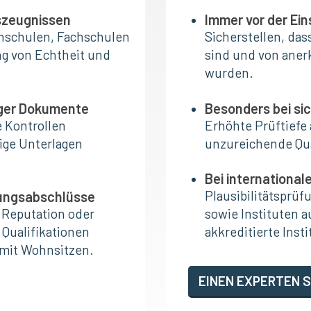
szeugnissen
Immer vor der Ein
ochschulen, Fachschulen
Sicherstellen, da
ng von Echtheit und
sind und von aner
wurden.
iger Dokumente
Besonders bei sic
 Kontrollen
Erhöhte Prüftiefe
ige Unterlagen
unzureichende Qua
Bei internationa
Plausibilitätsprü
ldungsabschlüsse
 Reputation oder
sowie Instituten 
Qualifikationen
akkreditierte Inst
h mit Wohnsitzen.
EINEN EXPERTEN 