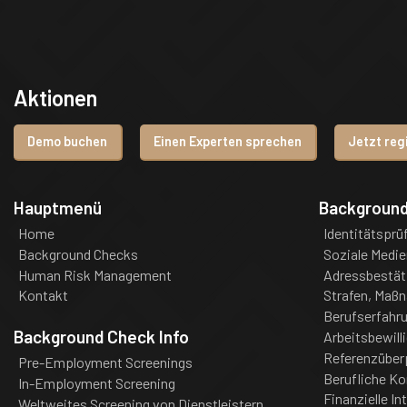
Aktionen
Demo buchen
Einen Experten sprechen
Jetzt reg
Hauptmenü
Backgroun
Home
Identitätsprü
Background Checks
Soziale Medie
Human Risk Management
Adressbestät
Kontakt
Strafen, Maß
Berufserfahr
Background Check Info
Arbeitsbewill
Referenzüber
Pre-Employment Screenings
Berufliche K
In-Employment Screening
Finanzielle In
Weltweites Screening von Dienstleistern