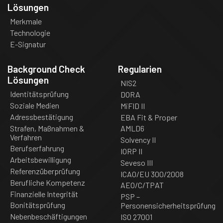
Lösungen
Merkmale
Technologie
E-Signatur
Background Check
Regularien
Lösungen
NIS2
Identitätsprüfung
DORA
Soziale Medien
MiFID II
Adressbestätigung
EBA Fit & Proper
Strafen, Maßnahmen &
AMLD6
Verfahren
Solvency II
Berufserfahrung
IORP II
Arbeitsbewilligung
Seveso III
Referenzüberprüfung
ICAO/EU 300/2008
Berufliche Kompetenz
AEO/C/TPAT
Finanzielle Integrität
PSP –
Bonitätsprüfung
Personensicherheitsprüfung
Nebenbeschäftigungen
ISO 27001