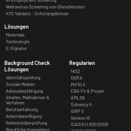
Weltweites Screening von Dienstleistern
KYC Validato – Sofortergebnisse
Lösungen
Merkmale
Technologie
E-Signatur
Background Check
Regularien
Lösungen
NIS2
Identitätsprüfung
DORA
Soziale Medien
MiFID II
Adressbestätigung
EBA Fit & Proper
Strafen, Maßnahmen &
AMLD6
Verfahren
Solvency II
Berufserfahrung
IORP II
Arbeitsbewilligung
Seveso III
Referenzüberprüfung
ICAO/EU 300/2008
Berufliche Kompetenz
AEO/C/TPAT