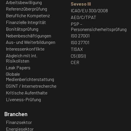
Arbeitsbewilligung
Seveso III
Referenzüberprüfung
ICAO/EU 300/2008
Berufliche Kompetenz
AEO/C/TPAT
Finanzielle Integrität
PSP –
Bonitätsprüfung
Personensicherheitsprüfung
Nebenbeschäftigungen
ISO 27001
Aus- und Weiterbildungen
ISO 27701
Interessenkonflikte
TISAX
Abgleich mit int.
C5 (BSI)
Risikolisten
CER
Leak Papers
Globale
Medienberichterstattung
OSINT / Internetrecherche
Kritische Aufenthalte
Liveness-Prüfung
Branchen
Finanzsektor
Energiesektor