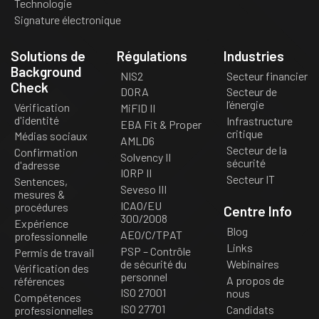
Technologie
Signature électronique
Solutions de
Régulations
Industries
Background
NIS2
Secteur financier
Check
DORA
Secteur de
l’énergie
Vérification
MiFID II
d'identité
Infrastructure
EBA Fit & Proper
critique
Médias sociaux
AMLD6
Secteur de la
Confirmation
Solvency II
sécurité
d'adresse
IORP II
Secteur IT
Sentences,
Seveso III
mesures &
ICAO/EU
procédures
Centre Info
300/2008
Expérience
Blog
AEO/C/TPAT
professionnelle
Links
PSP – Contrôle
Permis de travail
de sécurité du
Webinaires
Vérification des
personnel
A propos de
références
ISO 27001
nous
Compétences
ISO 27701
Candidats
professionnelles