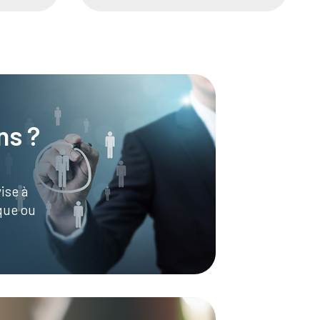
ns ?
ise à
ique ou