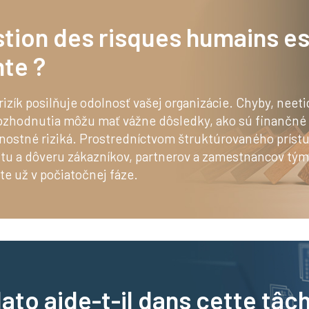
stion des risques humains es
nte ?
izík posilňuje odolnosť vašej organizácie. Chyby, neet
ozhodnutia môžu mať vážne dôsledky, ako sú finančné 
nostné riziká. Prostredníctvom štruktúrovaného príst
itu a dôveru zákazníkov, partnerov a zamestnancov tým,
te už v počiatočnej fáze.
to aide-t-il dans cette tâc