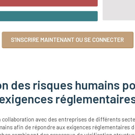
S’INSCRIRE MAINTENANT OU SE CONNECTER
 des risques humains pou
exigences réglementaire
n collaboration avec des entreprises de différents sec
mains afin de répondre aux exigences réglementaires 
oches combinent des processus de vérification structur