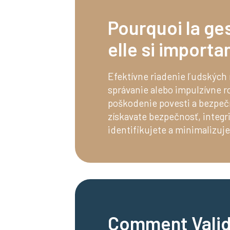
Pourquoi la ge
elle si importa
Efektívne riadenie ľudských r
správanie alebo impulzívne r
poškodenie povesti a bezpeč
získavate bezpečnosť, integr
identifikujete a minimalizuje
Comment Valida