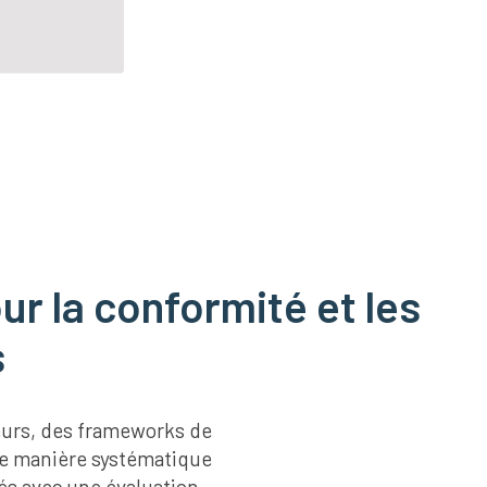
r la conformité et les
s
teurs, des frameworks de
de manière systématique
és avec une évaluation