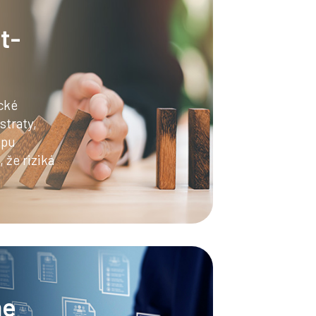
t-
ické
straty,
upu
 že riziká
he