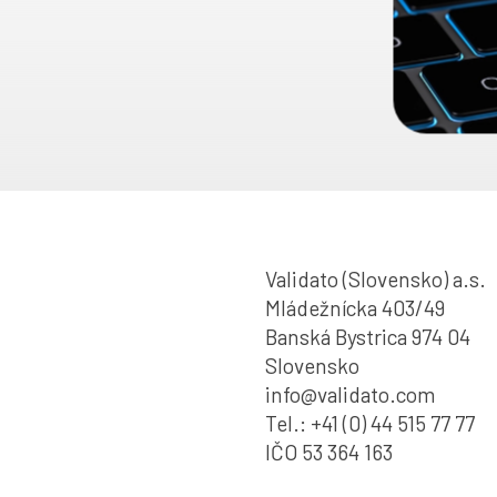
Validato (Slovensko) a.s.
Mládežnícka 403/49
Banská Bystrica 974 04
Slovensko
info@validato.com
Tel.: +41 (0) 44 515 77 77
IČO 53 364 163