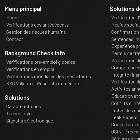
Menu principal
Solutions 
Home
Vérification d
Vérifications des antécédents
Médias socia
Gestion des risques humains
Confirmation 
Contact
Sentences, m
Expérience pr
Background Check Info
Permis de tra
Vérification 
Vérifications pré-emploi globales
Compétences 
Vérifications en emploi
Intégrité fina
Vérifications mondiales des prestataires
Vérification d
KYC Validato – Résultats immédiats
Activités an
Éducation et 
Solutions
Conflits d'int
Caractéristiques
Listes des sa
Technologie
Leak Papers
Signature électronique
Couverture m
OSINT / reche
Séjours criti