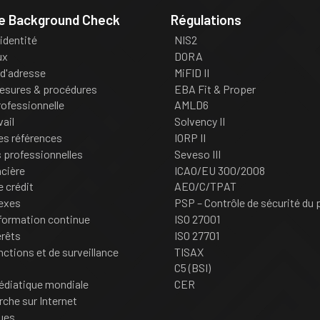
de Background Check
Régulations
'identité
NIS2
ux
DORA
d'adresse
MiFID II
esures & procédures
EBA Fit & Proper
ofessionnelle
AMLD6
vail
Solvency II
des références
IORP II
professionnelles
Seveso III
ncière
ICAO/EU 300/2008
e crédit
AEO/C/TPAT
nexes
PSP – Contrôle de sécurité du 
formation continue
ISO 27001
érêts
ISO 27701
nctions et de surveillance
TISAX
C5 (BSI)
édiatique mondiale
CER
rche sur Internet
ques