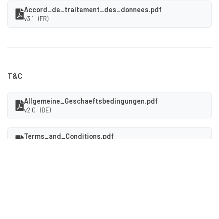
Accord_de_traitement_des_donnees.pdf
v3.1 (FR)
T&C
Allgemeine_Geschaeftsbedingungen.pdf
v2.0 (DE)
Terms_and_Conditions.pdf
v2.0 (EN)
Conditions_Generales_d_Utilisation.pdf
v2.0 (FR)