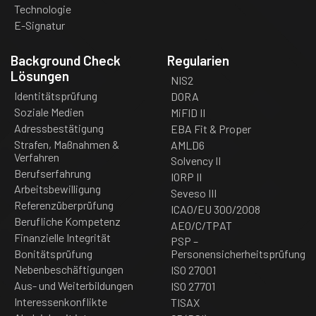
Technologie
E-Signatur
Background Check
Regularien
Lösungen
NIS2
Identitätsprüfung
DORA
Soziale Medien
MiFID II
Adressbestätigung
EBA Fit & Proper
Strafen, Maßnahmen &
AMLD6
Verfahren
Solvency II
Berufserfahrung
IORP II
Arbeitsbewilligung
Seveso III
Referenzüberprüfung
ICAO/EU 300/2008
Berufliche Kompetenz
AEO/C/TPAT
Finanzielle Integrität
PSP –
Bonitätsprüfung
Personensicherheitsprüfung
Nebenbeschäftigungen
ISO 27001
Aus- und Weiterbildungen
ISO 27701
Interessenkonflikte
TISAX