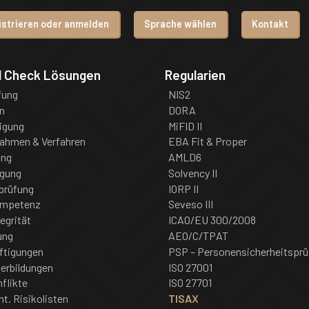
istrieren oder anmelden
Sprache wählen
Kontakt
d Check Lösungen
Regularien
fung
NIS2
n
DORA
igung
MiFID II
nahmen & Verfahren
EBA Fit & Proper
ung
AMLD6
igung
Solvency II
prüfung
IORP II
ompetenz
Seveso III
tegrität
ICAO/EU 300/2008
ung
AEO/C/TPAT
ftigungen
PSP – Personensicherheitsprü
erbildungen
ISO 27001
flikte
ISO 27701
nt. Risikolisten
TISAX