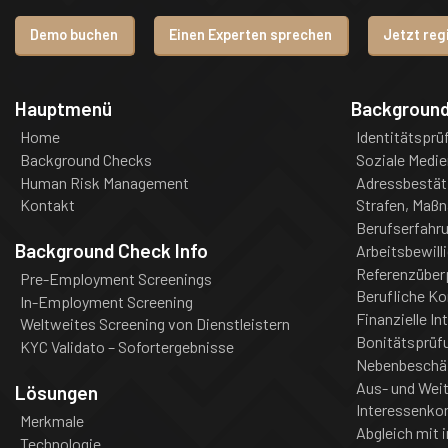
Demo buchen
Einen Experten sprechen
Jetzt reg
Hauptmenü
Backgroun
Home
Identitätsprü
Background Checks
Soziale Medie
Human Risk Management
Adressbestät
Kontakt
Strafen, Maß
Berufserfahr
Background Check Info
Arbeitsbewill
Referenzüber
Pre-Employment Screenings
Berufliche K
In-Employment Screening
Finanzielle In
Weltweites Screening von Dienstleistern
Bonitätsprüf
KYC Validato – Sofortergebnisse
Nebenbeschä
Aus- und Weit
Lösungen
Interessenkon
Merkmale
Abgleich mit i
Technologie