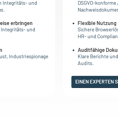
 Integritäts- und
DSGVO-konforme A
ms.
Nachweisdokumen
eise erbringen
Flexible Nutzung
Integritäts- und
Sichere Browserlö
HR- und Complian
n
Auditfähige Dok
ust, Industriespionage
Klare Berichte un
Audits.
EINEN EXPERTEN 