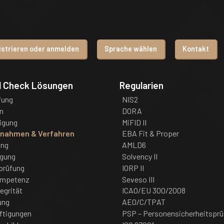
istrieren oder anmelden
Sprache wählen
Kontakt
d Check Lösungen
Regularien
fung
NIS2
n
DORA
igung
MiFID II
ßnahmen & Verfahren
EBA Fit & Proper
ung
AMLD6
igung
Solvency II
prüfung
IORP II
ompetenz
Seveso III
tegrität
ICAO/EU 300/2008
ung
AEO/C/TPAT
ftigungen
PSP – Personensicherheitsprü