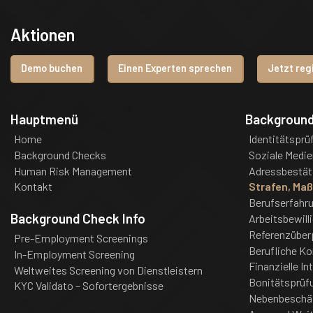
Aktionen
Demo buchen
Einen Experten sprechen
Jetzt reg
Hauptmenü
Backgroun
Home
Identitätsprü
Background Checks
Soziale Medie
Human Risk Management
Adressbestät
Kontakt
Strafen, Ma
Berufserfahr
Background Check Info
Arbeitsbewill
Referenzüber
Pre-Employment Screenings
Berufliche K
In-Employment Screening
Finanzielle In
Weltweites Screening von Dienstleistern
Bonitätsprüf
KYC Validato – Sofortergebnisse
Nebenbeschä