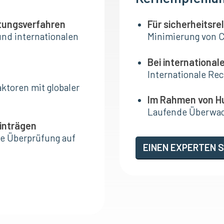
ltungsverfahren
Für sicherheitsre
und internationalen
Minimierung von C
Bei international
Internationale Re
ktoren mit globaler
Im Rahmen von H
Laufende Überwach
einträgen
te Überprüfung auf
EINEN EXPERTEN 