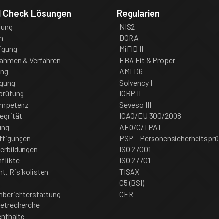
d Check Lösungen
Regularien
fung
NIS2
n
DORA
igung
MiFID II
nahmen & Verfahren
EBA Fit & Proper
ung
AMLD6
igung
Solvency II
prüfung
IORP II
ompetenz
Seveso III
tegrität
ICAO/EU 300/2008
ung
AEO/C/TPAT
ftigungen
PSP – Personensicherheitsprü
erbildungen
ISO 27001
flikte
ISO 27701
nt. Risikolisten
TISAX
C5 (BSI)
nberichterstattung
CER
netrecherche
enthalte