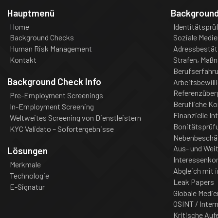
Hauptmenü
Backgroun
Home
Identitätsprü
Background Checks
Soziale Medie
Human Risk Management
Adressbestät
Kontakt
Strafen, Maß
Berufserfahr
Background Check Info
Arbeitsbewill
Referenzüber
Pre-Employment Screenings
Berufliche K
In-Employment Screening
Finanzielle In
Weltweites Screening von Dienstleistern
Bonitätsprüf
KYC Validato – Sofortergebnisse
Nebenbeschä
Aus- und Weit
Lösungen
Interessenkon
Merkmale
Abgleich mit i
Technologie
Leak Papers
E-Signatur
Globale Medie
OSINT / Inter
Kritische Auf