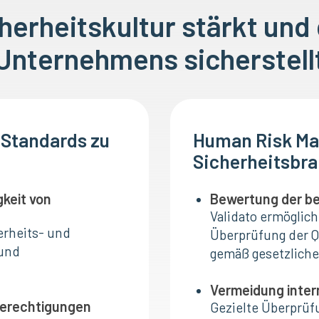
cherheitskultur stärkt und
Unternehmens sicherstell
e Standards zu
Human Risk Ma
Sicherheitsbr
gkeit von
Bewertung der ber
Validato ermöglich
erheits- und
Überprüfung der Q
 und
gemäß gesetzlich
Vermeidung inter
 Berechtigungen
Gezielte Überprüf