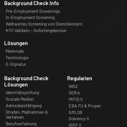
Background Check Info
Pre-Employment Screenings
In-Employment Screening
Weltweites Screening von Dienstleistern
KYC Validato – Sofortergebnisse
Lösungen
Merkmale
Technologie
E-Signatur
Background Check
Regularien
Lösungen
NIS2
Identitätsprüfung
DORA
Soziale Medien
MiFID II
Adressbestätigung
EBA Fit & Proper
Strafen, Maßnahmen &
AMLD6
Verfahren
Solvency II
Berufserfahrung
IORP II