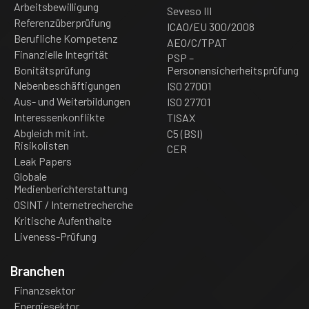
Arbeitsbewilligung
Seveso III
Referenzüberprüfung
ICAO/EU 300/2008
Berufliche Kompetenz
AEO/C/TPAT
Finanzielle Integrität
PSP –
Bonitätsprüfung
Personensicherheitsprüfung
Nebenbeschäftigungen
ISO 27001
Aus- und Weiterbildungen
ISO 27701
Interessenkonflikte
TISAX
Abgleich mit int.
C5 (BSI)
Risikolisten
CER
Leak Papers
Globale
Medienberichterstattung
OSINT / Internetrecherche
Kritische Aufenthalte
Liveness-Prüfung
Branchen
Finanzsektor
Energiesektor