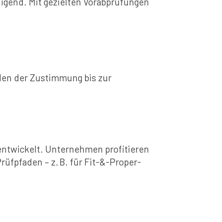
igend. Mit gezielten Vorabprüfungen
olen der Zustimmung bis zur
.
ntwickelt. Unternehmen profitieren
üfpfaden – z. B. für Fit-&-Proper-