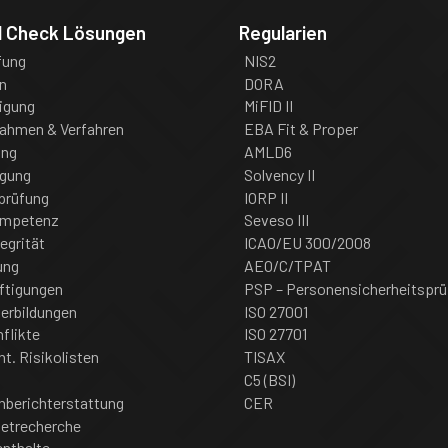
d Check Lösungen
Regularien
fung
NIS2
n
DORA
igung
MiFID II
nahmen & Verfahren
EBA Fit & Proper
ung
AMLD6
igung
Solvency II
prüfung
IORP II
ompetenz
Seveso III
tegrität
ICAO/EU 300/2008
ung
AEO/C/TPAT
ftigungen
PSP – Personensicherheitsprü
erbildungen
ISO 27001
flikte
ISO 27701
nt. Risikolisten
TISAX
C5 (BSI)
nberichterstattung
CER
netrecherche
enthalte