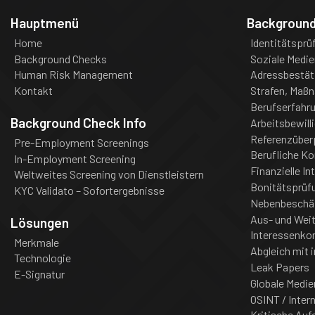
Hauptmenü
Backgroun
Home
Identitätsprü
Background Checks
Soziale Medie
Human Risk Management
Adressbestät
Kontakt
Strafen, Maß
Berufserfahr
Background Check Info
Arbeitsbewill
Referenzüber
Pre-Employment Screenings
Berufliche K
In-Employment Screening
Finanzielle In
Weltweites Screening von Dienstleistern
Bonitätsprüf
KYC Validato – Sofortergebnisse
Nebenbeschä
Aus- und Weit
Lösungen
Interessenkon
Merkmale
Abgleich mit i
Technologie
Leak Papers
E-Signatur
Globale Medie
OSINT / Inter
Kritische Auf