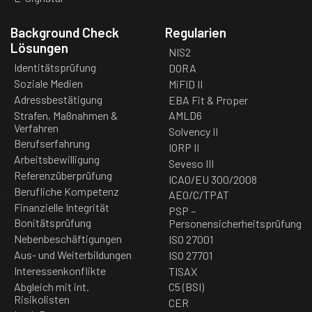
Background Check
Regularien
Lösungen
NIS2
Identitätsprüfung
DORA
Soziale Medien
MiFID II
Adressbestätigung
EBA Fit & Proper
Strafen, Maßnahmen &
AMLD6
Verfahren
Solvency II
Berufserfahrung
IORP II
Arbeitsbewilligung
Seveso III
Referenzüberprüfung
ICAO/EU 300/2008
Berufliche Kompetenz
AEO/C/TPAT
Finanzielle Integrität
PSP –
Bonitätsprüfung
Personensicherheitsprüfung
Nebenbeschäftigungen
ISO 27001
Aus- und Weiterbildungen
ISO 27701
Interessenkonflikte
TISAX
Abgleich mit int.
C5 (BSI)
Risikolisten
CER