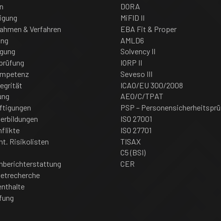
n
DORA
igung
MiFID II
nahmen & Verfahren
EBA Fit & Proper
ung
AMLD6
igung
Solvency II
prüfung
IORP II
ompetenz
Seveso III
tegrität
ICAO/EU 300/2008
ung
AEO/C/TPAT
ftigungen
PSP – Personensicherheitsprü
erbildungen
ISO 27001
flikte
ISO 27701
nt. Risikolisten
TISAX
C5 (BSI)
nberichterstattung
CER
netrecherche
enthalte
fung