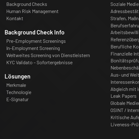
Background Checks
Soziale Medie
Human Risk Management
Adressbestät
Kontakt
Strafen, Maß
Berufserfahr
Background Check Info
Arbeitsbewill
Referenzüber
Pre-Employment Screenings
Berufliche K
In-Employment Screening
Finanzielle In
Weltweites Screening von Dienstleistern
Bonitätsprüf
KYC Validato – Sofortergebnisse
Nebenbeschä
Aus- und Weit
Lösungen
Interessenkon
Merkmale
Abgleich mit i
Technologie
Leak Papers
E-Signatur
Globale Medie
OSINT / Inter
Kritische Auf
Liveness-Prü