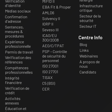
Vérification
MiFID II
d'identité
Infrastructure
EBA Fit & Proper
critique
Médias sociaux
AMLD6
Secteur de la
Confirmation
Solvency II
sécurité
d'adresse
IORP II
Secteur IT
Sentences,
Seveso III
mesures &
ICAO/EU
procédures
Centre Info
300/2008
Expérience
Blog
AEO/C/TPAT
professionnelle
Links
PSP – Contrôle
Permis de travail
de sécurité du
Webinaires
Vérification des
personnel
A propos de
références
ISO 27001
nous
Compétences
ISO 27701
Candidats
professionnelles
TISAX
Intégrité
financière
C5 (BSI)
Vérification de
CER
crédit
Activités
annexes
Éducation et